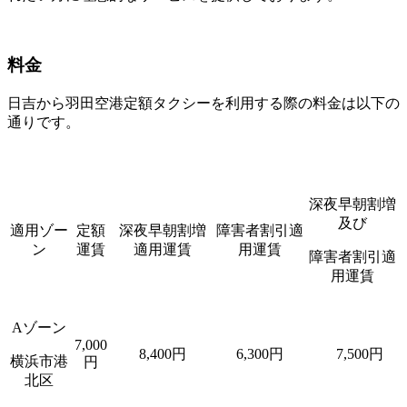
料金
日吉から羽田空港定額タクシーを利用する際の料金は以下の
通りです。
深夜早朝割増
及び
適用ゾー
定額
深夜早朝割増
障害者割引適
ン
運賃
適用運賃
用運賃
障害者割引適
用運賃
Aゾーン
7,000
8,400円
6,300円
7,500円
横浜市港
円
北区