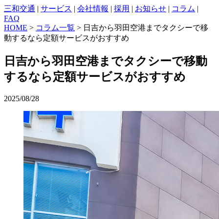
三和交通
|
サービス
|
会社情報
|
採用
|
お知らせ
|
コラム
|
FAQ
HOME
>
コラム一覧
> 日吉から羽田空港までタクシーで移
動するなら定額サービスがおすすめ
日吉から羽田空港までタクシーで移動
するなら定額サービスがおすすめ
2025/08/28