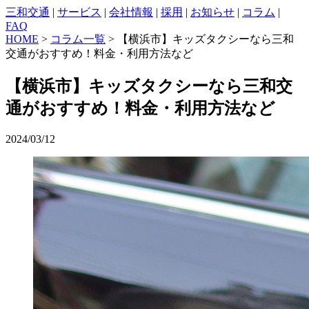
三和交通
|
サービス
|
会社情報
|
採用
|
お知らせ
|
コラム
|
FAQ
HOME
>
コラム一覧
> 【横浜市】キッズタクシーなら三和
交通がおすすめ！料金・利用方法など
【横浜市】キッズタクシーなら三和交
通がおすすめ！料金・利用方法など
2024/03/12