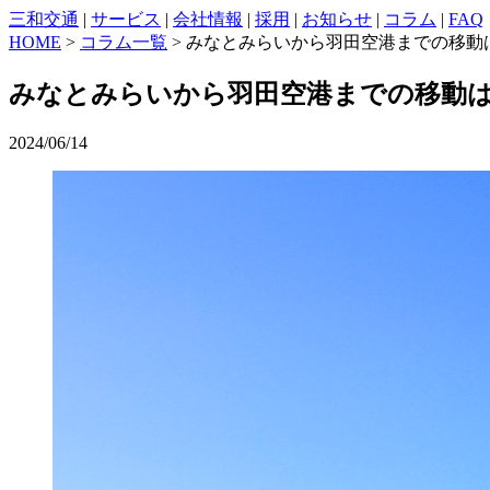
三和交通
|
サービス
|
会社情報
|
採用
|
お知らせ
|
コラム
|
FAQ
HOME
>
コラム一覧
> みなとみらいから羽田空港までの移
みなとみらいから羽田空港までの移動
2024/06/14