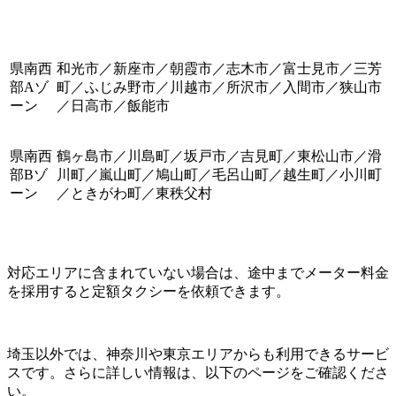
県南西
和光市／新座市／朝霞市／志木市／富士見市／三芳
部Aゾ
町／ふじみ野市／川越市／所沢市／入間市／狭山市
ーン
／日高市／飯能市
県南西
鶴ヶ島市／川島町／坂戸市／吉見町／東松山市／滑
部Bゾ
川町／嵐山町／鳩山町／毛呂山町／越生町／小川町
ーン
／ときがわ町／東秩父村
対応エリアに含まれていない場合は、途中までメーター料金
を採用すると定額タクシーを依頼できます。
埼玉以外では、神奈川や東京エリアからも利用できるサービ
スです。さらに詳しい情報は、以下のページをご確認くださ
い。