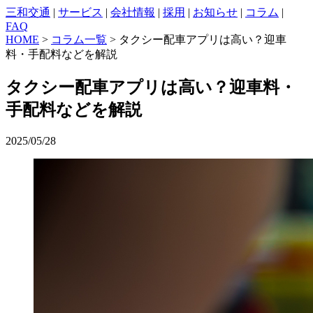
三和交通
|
サービス
|
会社情報
|
採用
|
お知らせ
|
コラム
|
FAQ
HOME
>
コラム一覧
> タクシー配車アプリは高い？迎車
料・手配料などを解説
タクシー配車アプリは高い？迎車料・
手配料などを解説
2025/05/28