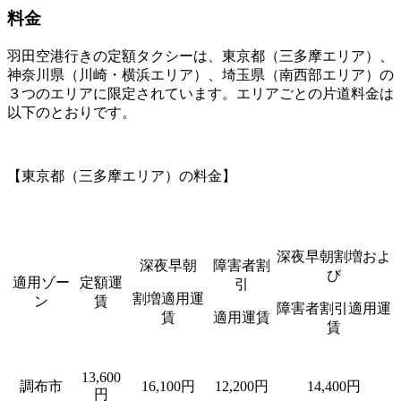
料金
羽田空港行きの定額タクシーは、東京都（三多摩エリア）、
神奈川県（川崎・横浜エリア）、埼玉県（南西部エリア）の
３つのエリアに限定されています。エリアごとの片道料金は
以下のとおりです。
【東京都（三多摩エリア）の料金】
深夜早朝割増およ
深夜早朝
障害者割
び
適用ゾー
定額運
引
割増適用運
ン
賃
障害者割引適用運
賃
適用運賃
賃
13,600
調布市
16,100円
12,200円
14,400円
円