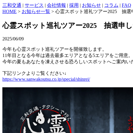
三和交通
|
サービス
|
会社情報
|
採用
|
お知らせ
|
コラム
|
FAQ
HOME
>
お知らせ一覧
> 心霊スポット巡礼ツアー2025 抽
心霊スポット巡礼ツアー2025 抽選申
2025/06/09
今年も心霊スポット巡礼ツアーを開催致します。
11年目となる今年は過去最多エリアとなる5エリアをご用意。
今年の夏もあなたを凍えさせる恐ろしいスポットへご案内い
下記リンクよりご覧ください↓
https://www.sanwakoutsu.co.jp/special/shinrei/