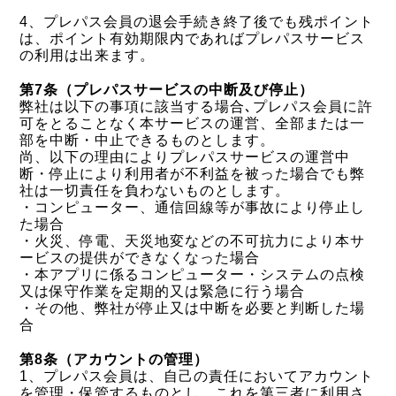
4、プレパス会員の退会手続き終了後でも残ポイント
は、ポイント有効期限内であればプレパスサービス
の利用は出来ます。
第7条（プレパスサービスの中断及び停止）
弊社は以下の事項に該当する場合､プレパス会員に許
可をとることなく本サービスの運営、全部または一
部を中断・中止できるものとします。
尚、以下の理由によりプレパスサービスの運営中
断・停止により利用者が不利益を被った場合でも弊
社は一切責任を負わないものとします。
・コンピューター、通信回線等が事故により停止し
た場合
・火災、停電、天災地変などの不可抗力により本サ
ービスの提供ができなくなった場合
・本アプリに係るコンピューター・システムの点検
又は保守作業を定期的又は緊急に行う場合
・その他、弊社が停止又は中断を必要と判断した場
合
第8条（アカウントの管理）
1、プレパス会員は、自己の責任においてアカウント
を管理・保管するものとし、これを第三者に利用さ