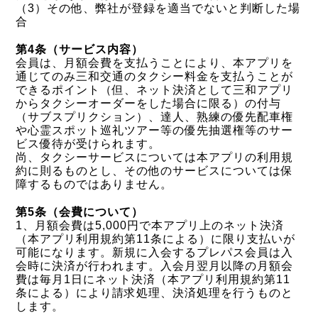
（3）その他、弊社が登録を適当でないと判断した場
合
第4条（サービス内容）
会員は、月額会費を支払うことにより、本アプリを
通じてのみ三和交通のタクシー料金を支払うことが
できるポイント（但、ネット決済として三和アプリ
からタクシーオーダーをした場合に限る）の付与
（サブスプリクション）、達人、熟練の優先配車権
や心霊スポット巡礼ツアー等の優先抽選権等のサー
ビス優待が受けられます。
尚、タクシーサービスについては本アプリの利用規
約に則るものとし、その他のサービスについては保
障するものではありません。
第5条（会費について）
1、月額会費は5,000円で本アプリ上のネット決済
（本アプリ利用規約第11条による）に限り支払いが
可能になります。新規に入会するプレパス会員は入
会時に決済が行われます。入会月翌月以降の月額会
費は毎月1日にネット決済（本アプリ利用規約第11
条による）により請求処理、決済処理を行うものと
します。