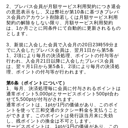
2、プレパス会員が月額サービス利用契約につき退会
の意思表示をし、又は弊社が第10条に基づきプレパ
ス会員のアカウント削除若しくは月額サービス利用
契約の解除をしない限り、月額サービス利用契約
は、1か月ごとに同条件にて自動的に更新されるもの
とします。
3、新規に入会した会員で入会月の20日23時59分ま
でに入会したプレパス会員は、翌月1日から第5条
1、2項により毎月の決済処理、ポイントの付与等が
行われ、入会月21日以降に入会したプレパス会員
は、翌々月1日から第5条1、2項により毎月の決済処
理、ポイントの付与等が行われます。
第6条（ポイントについて）
1、毎月、決済処理毎に会員に付与されるポイントは
通常ポイント5,000ptとサービスポイント500pt合わ
せて5,500ptが付与がされます。
通常ポイントは、1ptが1円の価値があり、このポイ
ントを使って三和交通のタクシー料金を支払うこと
ができます。このポイントは発行該当月末に失効
し、残ポイントの換金は不可とします。
サービスポイントは、1ptが1円の価値があり、この