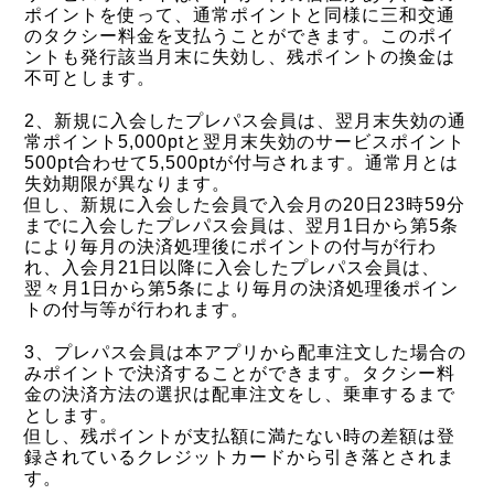
ポイントを使って、通常ポイントと同様に三和交通
のタクシー料金を支払うことができます。このポイ
ントも発行該当月末に失効し、残ポイントの換金は
不可とします。
2、新規に入会したプレパス会員は、翌月末失効の通
常ポイント5,000ptと翌月末失効のサービスポイント
500pt合わせて5,500ptが付与されます。通常月とは
失効期限が異なります。
但し、新規に入会した会員で入会月の20日23時59分
までに入会したプレパス会員は、翌月1日から第5条
により毎月の決済処理後にポイントの付与が行わ
れ、入会月21日以降に入会したプレパス会員は、
翌々月1日から第5条により毎月の決済処理後ポイン
トの付与等が行われます。
3、プレパス会員は本アプリから配車注文した場合の
みポイントで決済することができます。タクシー料
金の決済方法の選択は配車注文をし、乗車するまで
とします。
但し、残ポイントが支払額に満たない時の差額は登
録されているクレジットカードから引き落とされま
す。