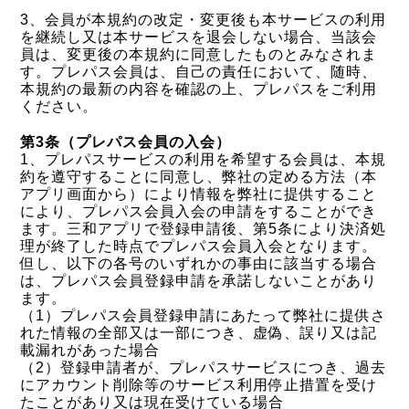
3、会員が本規約の改定・変更後も本サービスの利用
を継続し又は本サービスを退会しない場合、当該会
員は、変更後の本規約に同意したものとみなされま
す。プレパス会員は、自己の責任において、随時、
本規約の最新の内容を確認の上、プレパスをご利用
ください。
第3条（プレパス会員の入会）
1、プレパスサービスの利用を希望する会員は、本規
約を遵守することに同意し、弊社の定める方法（本
アプリ画面から）により情報を弊社に提供すること
により、プレパス会員入会の申請をすることができ
ます。三和アプリで登録申請後、第5条により決済処
理が終了した時点でプレパス会員入会となります。
但し、以下の各号のいずれかの事由に該当する場合
は、プレパス会員登録申請を承諾しないことがあり
ます。
（1）プレパス会員登録申請にあたって弊社に提供さ
れた情報の全部又は一部につき、虚偽、誤り又は記
載漏れがあった場合
（2）登録申請者が、プレパスサービスにつき、過去
にアカウント削除等のサービス利用停止措置を受け
たことがあり又は現在受けている場合