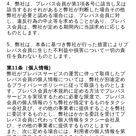
4、弊社は、プレパス会員が第1項各号に該当し又は
該当するおそれがあると弊社が判断した場合その他
弊社が必要と認める場合には、プレパス会員に対
し、違反行為の中止等を求めることがあり、プレパ
ス会員は、弊社が定める期間内に当該求めに応じる
ものとします。
5、弊社は、本条に基づき弊社が行った措置によりプ
レパス会員に生じた不利益や損害について一切の責
任を負わないものとします。
第11条（個人情報)
弊社がプレパスサービスの運営に伴って取得したプ
レパス会員の個人情報については、弊社が別途定め
るプライバシーポリシーに従って取扱うものとしま
す。プレパス会員が本規約に定める方法でプレパス
サービスを実現するために必要な限度で、プレパス
会員の個人情報のうち弊社が指定するものをタクシ
ー会社及び、その他の事業者に提供することを弊社
に委託するものとし、弊社はかかる委託を受けてプ
レパス会員に代わって個人情報をタクシー会社及
び、その他の事業者に提供するものとします。
また、次に定める場合には、利用者の個人情報を第