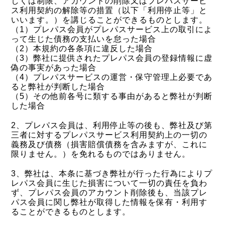
しくは制限、アカウントの削除又はプレパスサービ
ス利用契約の解除等の措置（以下「利用停止等」と
いいます。）を講じることができるものとします。
（1）プレパス会員がプレパスサービス上の取引によ
って生じた債務の支払いを怠った場合
（2）本規約の各条項に違反した場合
（3）弊社に提供されたプレパス会員の登録情報に虚
偽の事実があった場合
（4）プレパスサービスの運営・保守管理上必要であ
ると弊社が判断した場合
（5）その他前各号に類する事由があると弊社が判断
した場合
2、プレパス会員は、利用停止等の後も、弊社及び第
三者に対するプレパスサービス利用契約上の一切の
義務及び債務（損害賠償債務を含みますが、これに
限りません。）を免れるものではありません。
3、弊社は、本条に基づき弊社が行った行為によりプ
レパス会員に生じた損害について一切の責任を負わ
ず、プレパス会員のアカウント削除後も、当該プレ
パス会員に関し弊社が取得した情報を保有・利用す
ることができるものとします。